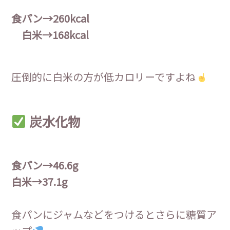
食パン→260kcal
白米→168kcal
圧倒的に白米の方が低カロリーですよね
炭水化物
食パン→46.6g
白米→37.1g
食パンにジャムなどをつけるとさらに糖質ア