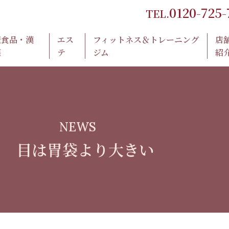
0120-725-
TEL.
康食品・漢
エス
フィットネス＆トレーニング
店
薬
テ
ジム
紹
NEWS
目は胃袋より大きい