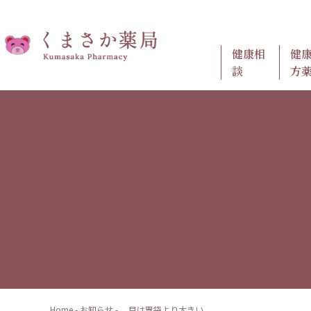
健康相
健
談
方
Home
-
お知らせ
-
目は胃袋より大きい