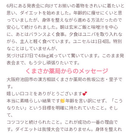
6月にある発表会に向けてお揃いの着物をきれいに着たいと
思い、ダイエットを始めました。年齢的に痩せにくいと思
っていましたが、身体を整えながら進める方法だったので
安心して続けられました。朝は玄米ご飯と味噌汁を中心
に、あとはバランスよく食事。夕食はユニパを取り入れな
がら、主人と軽く食べています。ユニセルは1日4回。特別
なことはしていませんが、
気づけば37日で4.8kg減っていて驚いています。このまま発
表会まで、もう少し頑張りたいです。
くまさか薬局からのメッセージ
大阪府池田市の漢方相談くまさか薬局の熊坂公志・里子で
す。
嬉しい口コミをありがとうございます
本当に素晴らしい結果です
年齢を言い訳にせず、「こう
なりたい」という目標を明確に持たれていたこと。そし
て、
コツコツと続けられたこと。これが成功の一番の理由で
す。ダイエットは我慢大会ではありません。身体を整えれ