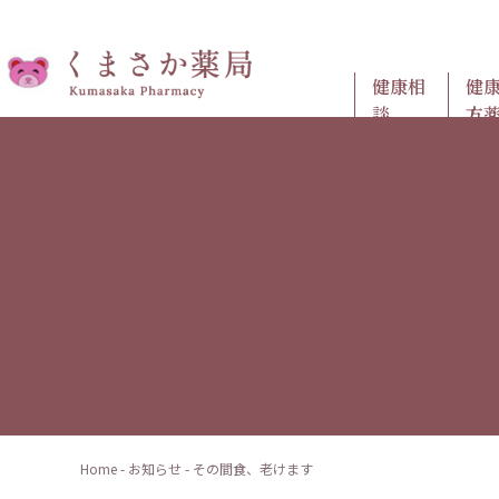
健康相
健
談
方
Home
-
お知らせ
-
その間食、老けます