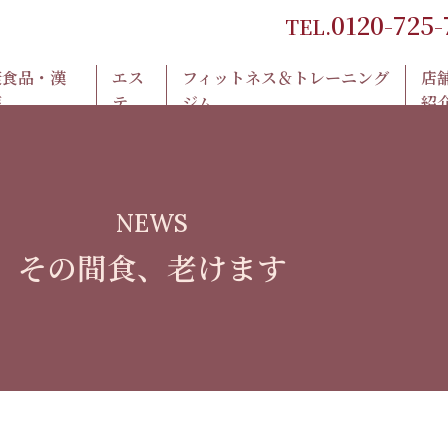
0120-725-
TEL.
康食品・漢
エス
フィットネス＆トレーニング
店
薬
テ
ジム
紹
NEWS
その間食、老けます